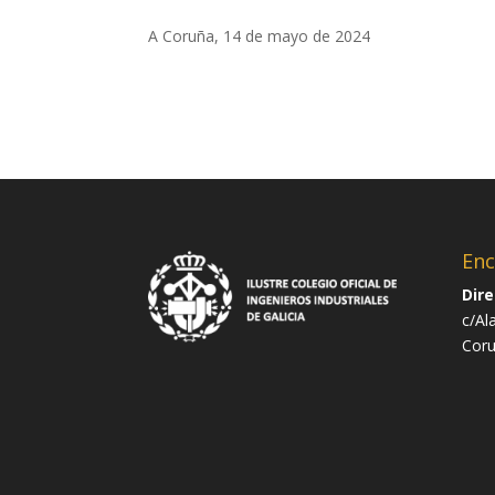
A Coruña, 14 de mayo de 2024
Enc
Dire
c/Al
Cor