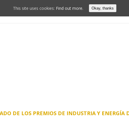
This site uses cookies:
Find out more.
Okay, thanks
ustria y Energía de Galicia 2026
Fallo 2026
Galería de Imá
ADO DE LOS PREMIOS DE INDUSTRIA Y ENERGÍA D