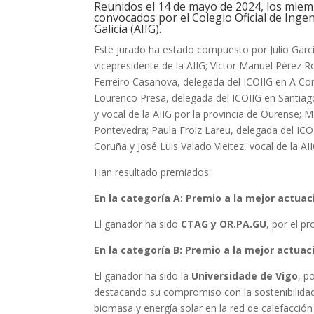
Reunidos el 14 de mayo de 2024, los miembr
convocados por el Colegio Oficial de Ingen
Galicia (AIIG).
Este jurado ha estado compuesto por Julio Garc
vicepresidente de la AIIG; Víctor Manuel Pérez R
Ferreiro Casanova, delegada del ICOIIG en A Coru
Lourenco Presa, delegada del ICOIIG en Santiag
y vocal de la AIIG por la provincia de Ourense; 
Pontevedra; Paula Froiz Lareu, delegada del ICOI
Coruña y José Luis Valado Vieitez, vocal de la AI
Han resultado premiados:
En la categoría A:
Premio a la mejor
actuaci
El ganador ha sido
CTAG y OR.PA.GU
, por el pr
En la categoría B: Premio a la mejor actuac
El ganador ha sido la
Universidade de Vigo
, p
destacando su compromiso con la sostenibilidad a
biomasa y energía solar en la red de calefacció