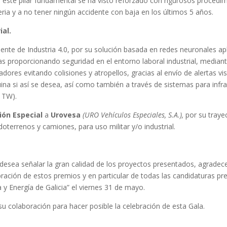
, este pilar fundamental se ha visto reforzado con rigurosos procedi
ria y a no tener ningún accidente con baja en los últimos 5 años.
ial.
tiente de Industria 4.0, por su solución basada en redes neuronales aplic
das proporcionando seguridad en el entorno laboral industrial, median
jadores evitando colisiones y atropellos, gracias al envío de alertas v
uina si así se desea, así como también a través de sistemas para infr
x TW).
ón Especial
a
Urovesa
(URO Vehículos Especiales, S.A.),
por su trayec
oterrenos y camiones, para uso militar y/o industrial.
n, desea señalar la gran calidad de los proyectos presentados, agrade
ración de estos premios y en particular de todas las candidaturas pres
 y Energía de Galicia” el viernes 31 de mayo.
u colaboración para hacer posible la celebración de esta Gala.