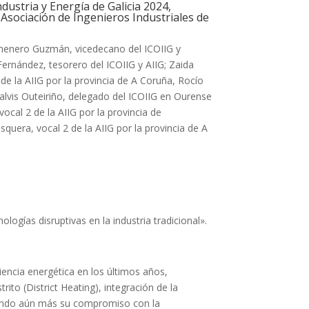
dustria y Energía de Galicia 2024,
a Asociación de Ingenieros Industriales de
lmenero Guzmán, vicedecano del ICOIIG y
Fernández, tesorero del ICOIIG y AIIG; Zaida
de la AIIG por la provincia de A Coruña, Rocío
lvis Outeiriño, delegado del ICOIIG en Ourense
ocal 2 de la AIIG por la provincia de
quera, vocal 2 de la AIIG por la provincia de A
ologías disruptivas en la industria tradicional».
iencia energética en los últimos años,
ito (District Heating), integración de la
orzando aún más su compromiso con la