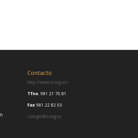
Contacto
http://www.icoiig.es/
Tfno
. 981 21 70 81
Fax
981 22 82 03
0h
colegio@icoiig.es