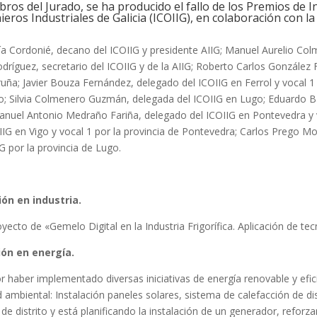
os del Jurado, se ha producido el fallo de los Premios de In
ieros Industriales de Galicia (ICOIIG), en colaboración con l
ía Cordonié, decano del ICOIIG y presidente AIIG; Manuel Aurelio Co
odríguez, secretario del ICOIIG y de la AIIG; Roberto Carlos González 
ña; Javier Bouza Fernández, delegado del ICOIIG en Ferrol y vocal 1 
o; Silvia Colmenero Guzmán, delegada del ICOIIG en Lugo; Eduardo Ba
Manuel Antonio Medraño Fariña, delegado del ICOIIG en Pontevedra y v
IG en Vigo y vocal 1 por la provincia de Pontevedra; Carlos Prego Mos
IG por la provincia de Lugo.
ón en industria.
oyecto de «Gemelo Digital en la Industria Frigorífica. Aplicación de tecn
ión en energía.
or haber implementado diversas iniciativas de energía renovable y efic
mbiental: Instalación paneles solares, sistema de calefacción de distr
n de distrito y está planificando la instalación de un generador, ref