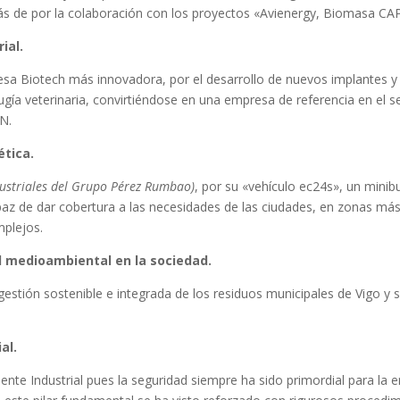
más de por la colaboración con los proyectos «Avienergy, Biomasa
ial.
a Biotech más innovadora, por el desarrollo de nuevos implantes y 
ugía veterinaria, convirtiéndose en una empresa de referencia en el se
DN.
ética.
dustriales del Grupo Pérez Rumbao)
, por su «vehículo ec24s», un minib
apaz de dar cobertura a las necesidades de las ciudades, en zonas más 
mplejos.
ad medioambiental en la sociedad.
gestión sostenible e integrada de los residuos municipales de Vigo y
al.
rtiente Industrial pues la seguridad siempre ha sido primordial para la