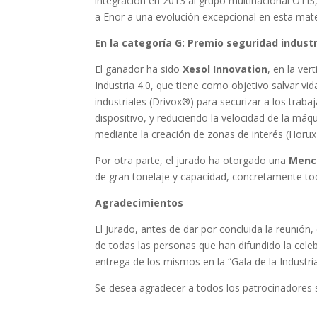
integración en 2013 al grupo multinacional OTIS
a Enor a una evolución excepcional en esta mate
En la categoría G: Premio seguridad industr
El ganador ha sido
Xesol Innovation
, en la ver
Industria 4.0, que tiene como objetivo salvar vi
industriales (Drivox®) para securizar a los traba
dispositivo, y reduciendo la velocidad de la máq
mediante la creación de zonas de interés (Horu
Por otra parte, el jurado ha otorgado una
Menci
de gran tonelaje y capacidad, concretamente tod
Agradecimientos
El Jurado, antes de dar por concluida la reunió
de todas las personas que han difundido la celeb
entrega de los mismos en la “Gala de la Industria
Se desea agradecer a todos los patrocinadores s